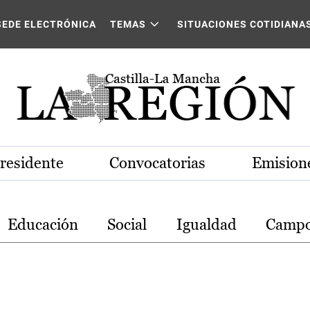
stilla-La Mancha
SEDE ELECTRÓNICA
TEMAS
SITUACIONES COTIDIANA
Presidente
Convocatorias
Emisione
Educación
Social
Igualdad
Camp