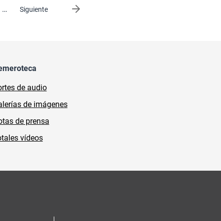
…
Siguiente página
Siguiente
emeroteca
rtes de audio
lerías de imágenes
tas de prensa
tales vídeos