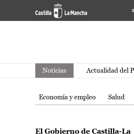
Noticias de la región de Ca
Pasar al contenido principal
Noticias
Actualidad del 
Temas
Economía y empleo
Salud
El Gobierno de Castilla-La