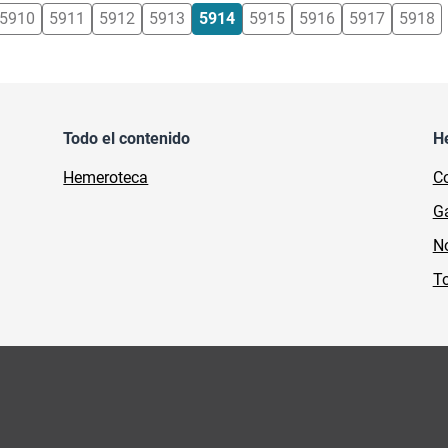
5910
5911
5912
5913
5914
5915
5916
5917
5918
Todo el contenido
H
Hemeroteca
Co
Ga
No
To