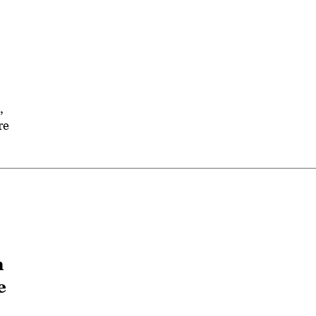
,
re
n
e