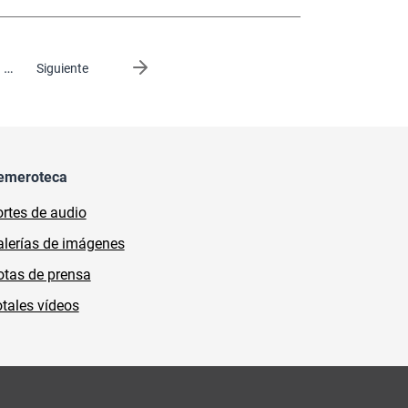
…
Siguiente página
Siguiente
emeroteca
rtes de audio
lerías de imágenes
tas de prensa
tales vídeos