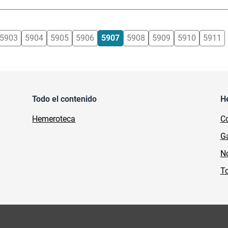
5903
5904
5905
5906
5907
5908
5909
5910
5911
Todo el contenido
H
Hemeroteca
Co
Ga
No
To