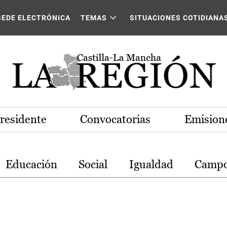
stilla-La Mancha
SEDE ELECTRÓNICA
TEMAS
SITUACIONES COTIDIANA
Presidente
Convocatorias
Emisione
Educación
Social
Igualdad
Camp