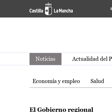
Noticias de la región de Ca
Pasar al contenido principal
Noticias
Actualidad del 
Temas
Economía y empleo
Salud
El Gobierno regional