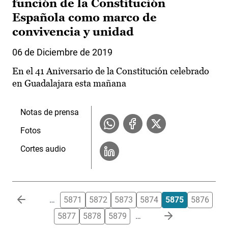
función de la Constitución
Española como marco de
convivencia y unidad
06 de Diciembre de 2019
En el 41 Aniversario de la Constitución celebrado
en Guadalajara esta mañana
Notas de prensa
Fotos
Cortes audio
Paginación
…
5871
5872
5873
5874
5875
5876
5877
5878
5879
…