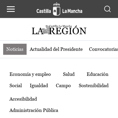
Noticias de la región de Castilla-L
Pasar al contenido principal
Noticias
Actualidad del Presidente
Convocatoria
Temas
Economía y empleo
Salud
Educación
Social
Igualdad
Campo
Sostenibilidad
Accesibilidad
Administración Pública