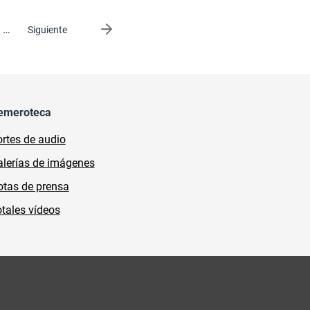
…
Siguiente página
Siguiente
emeroteca
rtes de audio
lerías de imágenes
tas de prensa
tales vídeos