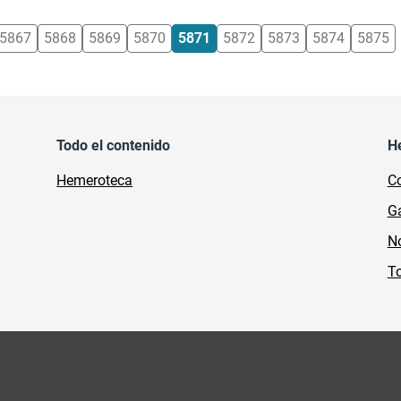
5867
5868
5869
5870
5871
5872
5873
5874
5875
Todo el contenido
H
Hemeroteca
Co
Ga
No
To