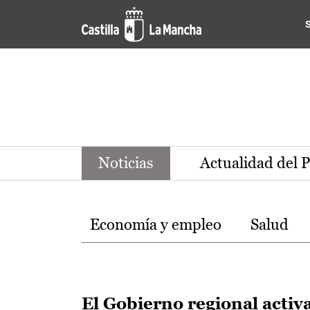
Noticias de la región de Ca
Pasar al contenido principal
Noticias
Actualidad del 
Temas
Economía y empleo
Salud
El Gobierno regional activ