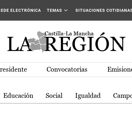
stilla-La Mancha
SEDE ELECTRÓNICA
TEMAS
SITUACIONES COTIDIANA
Presidente
Convocatorias
Emisione
Educación
Social
Igualdad
Camp