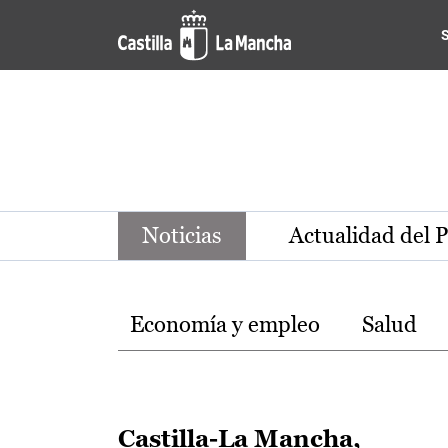
Noticias de la región de Ca
Pasar al contenido principal
Noticias
Actualidad del 
Temas
Economía y empleo
Salud
Castilla-La Mancha,