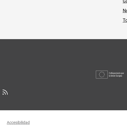
Ga
No
To
Accesibilidad