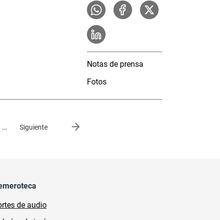
Notas de prensa
Fotos
…
Siguiente página
Siguiente
emeroteca
rtes de audio