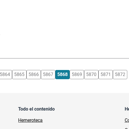
e
5864
5865
5866
5867
5868
5869
5870
5871
5872
Todo el contenido
H
Hemeroteca
Co