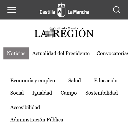
Noticias de la región de Castilla-L
Pasar al contenido principal
Noticias
Actualidad del Presidente
Convocatoria
Temas
Economía y empleo
Salud
Educación
Social
Igualdad
Campo
Sostenibilidad
Accesibilidad
Administración Pública