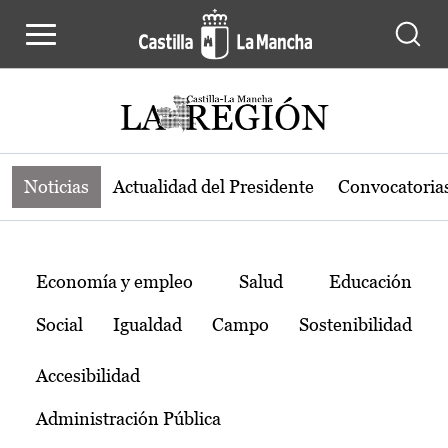
Noticias de la región de Castilla-L
Pasar al contenido principal
Noticias
Actualidad del Presidente
Convocatoria
Temas
Economía y empleo
Salud
Educación
Social
Igualdad
Campo
Sostenibilidad
Accesibilidad
Administración Pública