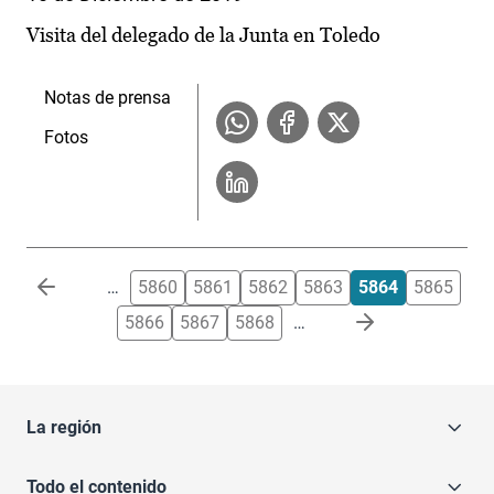
Visita del delegado de la Junta en Toledo
Notas de prensa
Fotos
Paginación
…
5860
5861
5862
5863
5864
5865
5866
5867
5868
…
La región
Todo el contenido