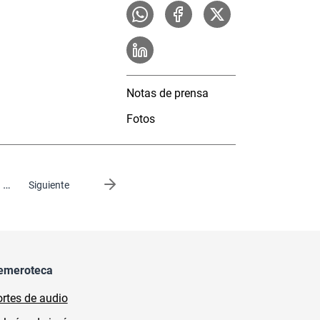
Notas de prensa
Fotos
…
Siguiente página
Siguiente
emeroteca
rtes de audio