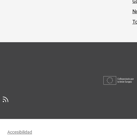
Ga
No
To
Accesibilidad