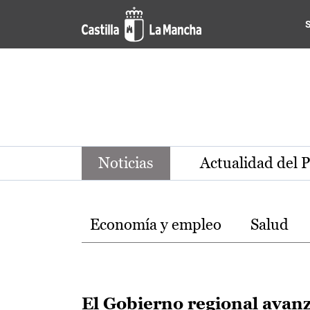
Noticias de la región de Ca
Pasar al contenido principal
Noticias
Actualidad del 
Temas
Economía y empleo
Salud
El Gobierno regional avan