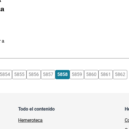
ia
 a
5854
5855
5856
5857
5858
5859
5860
5861
5862
Todo el contenido
H
Hemeroteca
Co