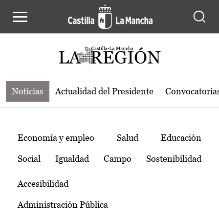
Noticias de la región de Castilla-L
Pasar al contenido principal
Noticias
Actualidad del Presidente
Convocatoria
Temas
Economía y empleo
Salud
Educación
Social
Igualdad
Campo
Sostenibilidad
Accesibilidad
Administración Pública