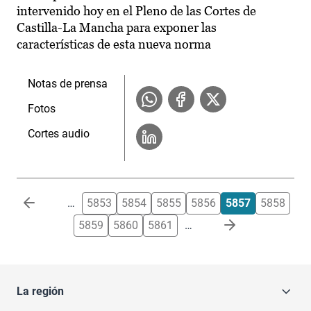
intervenido hoy en el Pleno de las Cortes de
Castilla-La Mancha para exponer las
características de esta nueva norma
Notas de prensa
Fotos
Cortes audio
Paginación
…
5853
5854
5855
5856
5857
5858
5859
5860
5861
…
La región