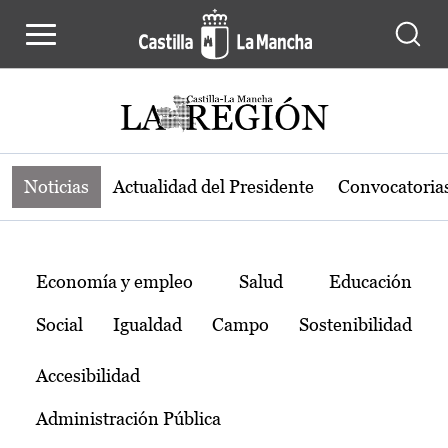
Noticias de la región de Castilla-L
Pasar al contenido principal
Noticias
Actualidad del Presidente
Convocatoria
Temas
Economía y empleo
Salud
Educación
Social
Igualdad
Campo
Sostenibilidad
Accesibilidad
Administración Pública