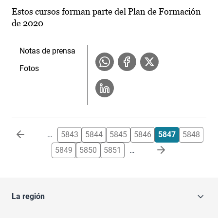
Estos cursos forman parte del Plan de Formación
de 2020
Notas de prensa
Fotos
Paginación
…
5843
5844
5845
5846
5847
5848
5849
5850
5851
…
La región