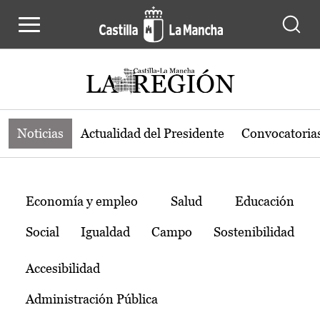
Noticias de la región de Castilla-L
Pasar al contenido principal
Noticias
Actualidad del Presidente
Convocatoria
Temas
Economía y empleo
Salud
Educación
Social
Igualdad
Campo
Sostenibilidad
Accesibilidad
Administración Pública