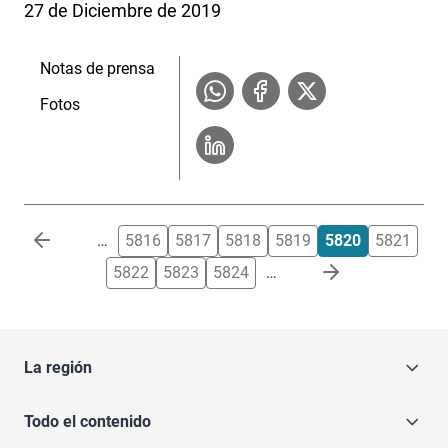
27 de Diciembre de 2019
Notas de prensa
Fotos
Paginación
…
5816
5817
5818
5819
5820
5821
5822
5823
5824
…
La región
Todo el contenido