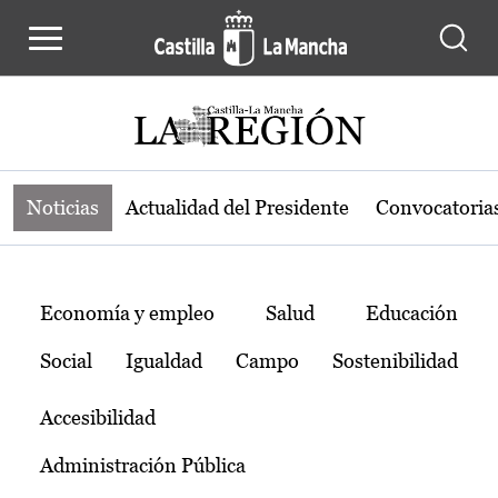
Noticias de la región de Castilla-L
Pasar al contenido principal
Noticias
Actualidad del Presidente
Convocatoria
Temas
Economía y empleo
Salud
Educación
Social
Igualdad
Campo
Sostenibilidad
Accesibilidad
Administración Pública