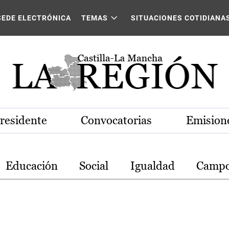
stilla-La Mancha
SEDE ELECTRÓNICA
TEMAS
SITUACIONES COTIDIANA
Presidente
Convocatorias
Emisione
Educación
Social
Igualdad
Camp