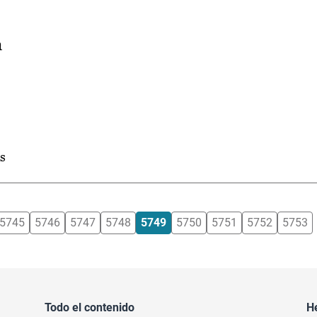
a
s
5745
5746
5747
5748
5749
5750
5751
5752
5753
Todo el contenido
H