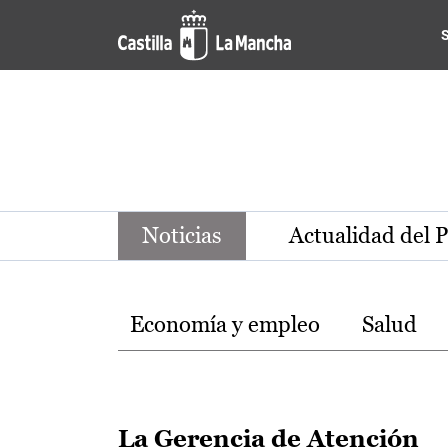
Noticias de la región de Ca
Pasar al contenido principal
Noticias
Actualidad del 
Temas
Economía y empleo
Salud
La Gerencia de Atención