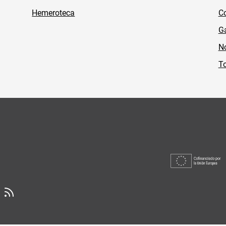
Hemeroteca
Co
Ga
No
To