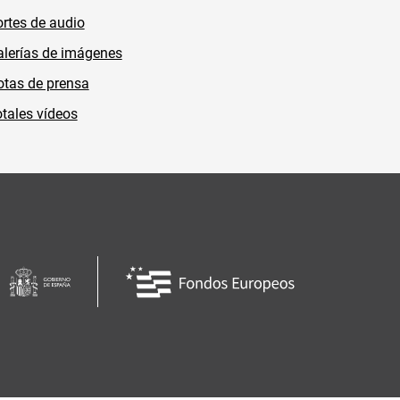
rtes de audio
lerías de imágenes
tas de prensa
tales vídeos