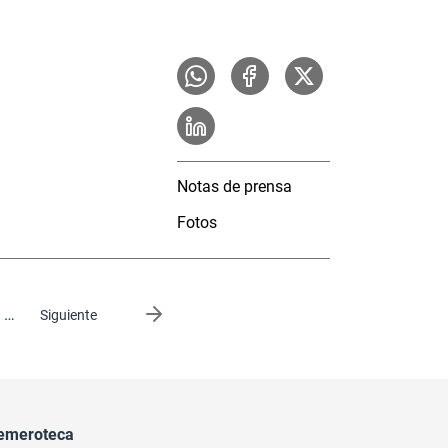
Notas de prensa
Fotos
…
Siguiente página
Siguiente
emeroteca