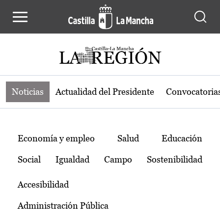
Noticias de la región de Castilla-L
Pasar al contenido principal
Noticias
Actualidad del Presidente
Convocatoria
Temas
Economía y empleo
Salud
Educación
Social
Igualdad
Campo
Sostenibilidad
Accesibilidad
Administración Pública