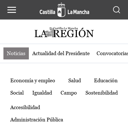
Noticias de la región de Castilla-L
Pasar al contenido principal
Noticias
Actualidad del Presidente
Convocatoria
Temas
Economía y empleo
Salud
Educación
Social
Igualdad
Campo
Sostenibilidad
Accesibilidad
Administración Pública