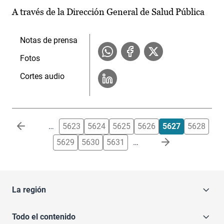
A través de la Dirección General de Salud Pública
Notas de prensa
Fotos
Cortes audio
Paginación
…
5623
5624
5625
5626
5627
5628
5629
5630
5631
…
La región
Todo el contenido