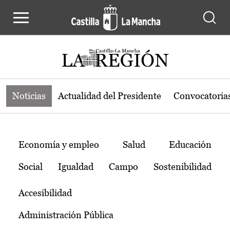
Noticias de la región de Castilla-L
Pasar al contenido principal
Noticias
Actualidad del Presidente
Convocatoria
Temas
Economía y empleo
Salud
Educación
Social
Igualdad
Campo
Sostenibilidad
Accesibilidad
Administración Pública