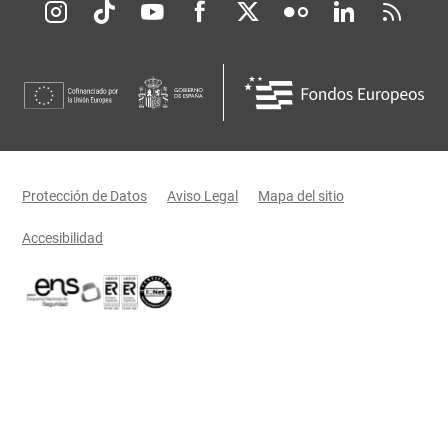
Redes sociales JCCM
Menú legal
Protección de Datos
Aviso Legal
Mapa del sitio
Accesibilidad
Certificaciones oficiales del Gobierno de Castilla-La Mancha