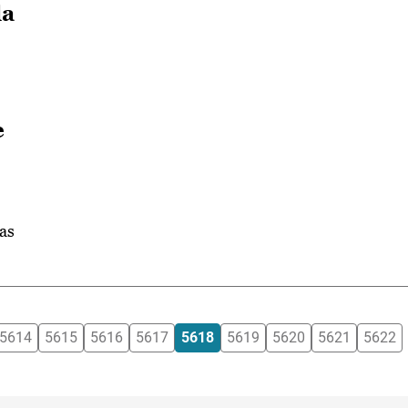
la
e
as
5614
5615
5616
5617
5618
5619
5620
5621
5622