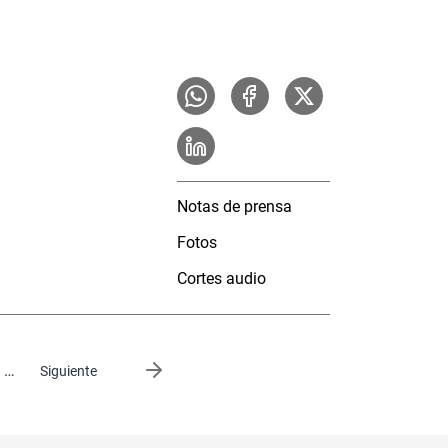
Notas de prensa
Fotos
Cortes audio
…
Siguiente página
Siguiente