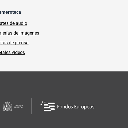
emeroteca
rtes de audio
lerías de imágenes
tas de prensa
tales vídeos