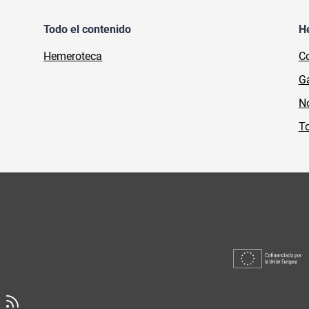
Todo el contenido
H
Hemeroteca
Co
Ga
No
To