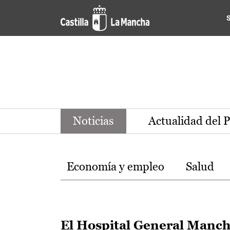
Noticias de la región de Ca
Pasar al contenido principal
Noticias
Actualidad del 
Temas
Economía y empleo
Salud
El Hospital General Manc