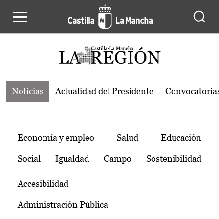
Noticias de la región de Castilla-L
Pasar al contenido principal
Noticias
Actualidad del Presidente
Convocatoria
Temas
Economía y empleo
Salud
Educación
Social
Igualdad
Campo
Sostenibilidad
Accesibilidad
Administración Pública