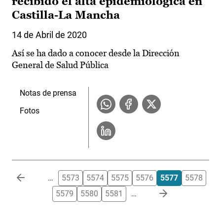
recibido el alta epidemiológica en
Castilla-La Mancha
14 de Abril de 2020
Así se ha dado a conocer desde la Dirección
General de Salud Pública
Notas de prensa
Fotos
Paginación
…
5573
5574
5575
5576
5577
5578
5579
5580
5581
…