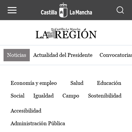
Noticias de la región de Castilla-L
Pasar al contenido principal
Noticias
Actualidad del Presidente
Convocatoria
Temas
Economía y empleo
Salud
Educación
Social
Igualdad
Campo
Sostenibilidad
Accesibilidad
Administración Pública