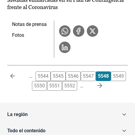
frente al Coronavirus
Notas de prensa
Fotos
Paginación
…
5544
5545
5546
5547
5548
5549
5550
5551
5552
…
La región
Todo el contenido