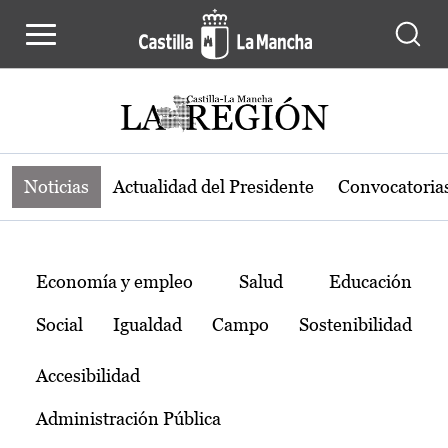
Noticias de la región de Castilla-L
Pasar al contenido principal
Noticias
Actualidad del Presidente
Convocatoria
Temas
Economía y empleo
Salud
Educación
Social
Igualdad
Campo
Sostenibilidad
Accesibilidad
Administración Pública