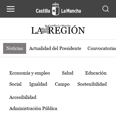
Noticias de la región de Castilla-L
Pasar al contenido principal
Noticias
Actualidad del Presidente
Convocatoria
Temas
Economía y empleo
Salud
Educación
Social
Igualdad
Campo
Sostenibilidad
Accesibilidad
Administración Pública