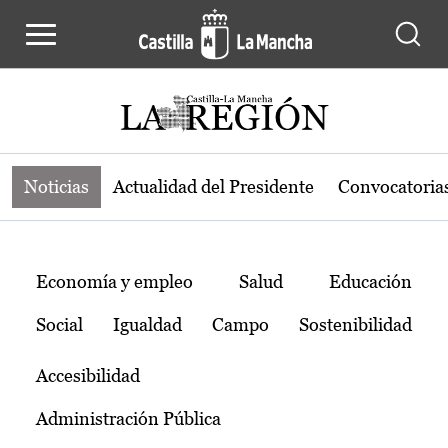
Noticias de la región de Castilla-L
Pasar al contenido principal
Noticias
Actualidad del Presidente
Convocatoria
Temas
Economía y empleo
Salud
Educación
Social
Igualdad
Campo
Sostenibilidad
Accesibilidad
Administración Pública