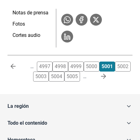
Notas de prensa
Fotos
Cortes audio
Paginación
…
4997
4998
4999
5000
5001
5002
5003
5004
5005
…
La región
Todo el contenido
Hemeroteca