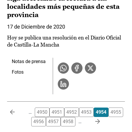
localidades más pequeñas de esta
provincia
17 de Diciembre de 2020
Hoy se publica una resolución en el Diario Oficial
de Castilla-La Mancha
Notas de prensa
Fotos
Paginación
…
4950
4951
4952
4953
4954
4955
4956
4957
4958
…