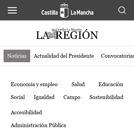
Noticias de la región de Castilla-L
Pasar al contenido principal
Noticias
Actualidad del Presidente
Convocatoria
Temas
Economía y empleo
Salud
Educación
Social
Igualdad
Campo
Sostenibilidad
Accesibilidad
Administración Pública