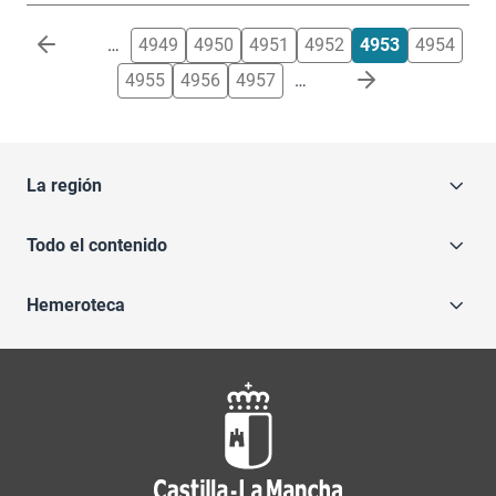
Paginación
…
4949
4950
4951
4952
4953
4954
4955
4956
4957
…
La región
Todo el contenido
Hemeroteca