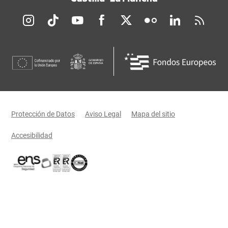
Redes sociales JCCM
Menú legal
Protección de Datos
Aviso Legal
Mapa del sitio
Accesibilidad
Certificaciones oficiales del Gobierno de Castilla-La Mancha