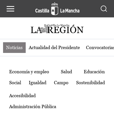
Noticias de la región de Castilla-L
Pasar al contenido principal
Noticias
Actualidad del Presidente
Convocatoria
Temas
Economía y empleo
Salud
Educación
Social
Igualdad
Campo
Sostenibilidad
Accesibilidad
Administración Pública