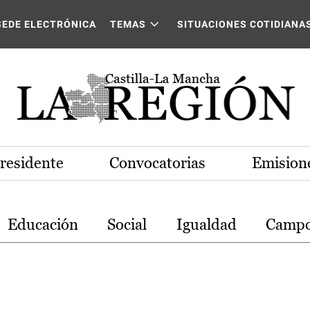
stilla-La Mancha
SEDE ELECTRÓNICA
TEMAS
SITUACIONES COTIDIANA
Presidente
Convocatorias
Emisione
Educación
Social
Igualdad
Camp