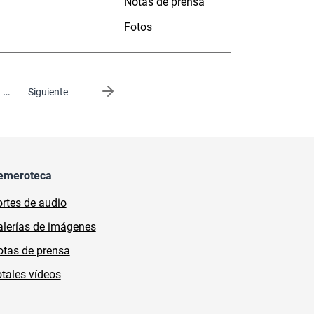
Notas de prensa
Fotos
…
Siguiente página
Siguiente
emeroteca
rtes de audio
lerías de imágenes
tas de prensa
tales vídeos