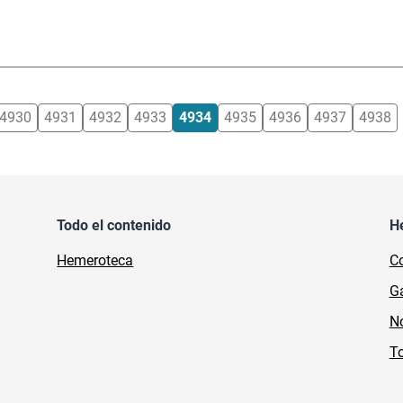
4930
4931
4932
4933
4934
4935
4936
4937
4938
Todo el contenido
H
Hemeroteca
Co
Ga
No
To