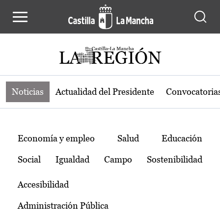
Noticias de la región de Castilla-L
Pasar al contenido principal
Noticias
Actualidad del Presidente
Convocatoria
Temas
Economía y empleo
Salud
Educación
Social
Igualdad
Campo
Sostenibilidad
Accesibilidad
Administración Pública