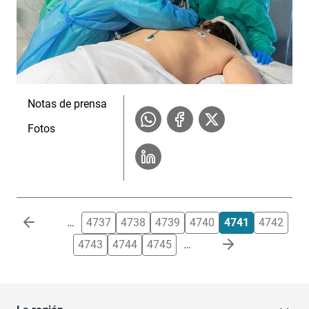
Notas de prensa
Fotos
Paginación
…
4737
4738
4739
4740
4741
4742
4743
4744
4745
…