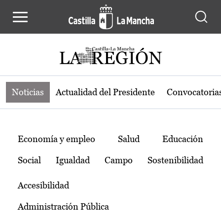
Noticias de la región de Castilla-L
Pasar al contenido principal
Noticias
Actualidad del Presidente
Convocatoria
Temas
Economía y empleo
Salud
Educación
Social
Igualdad
Campo
Sostenibilidad
Accesibilidad
Administración Pública