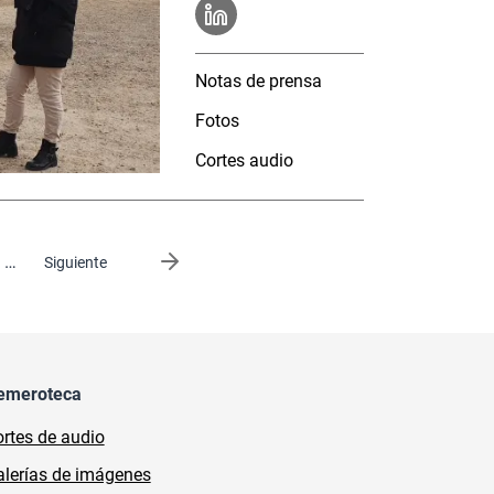
Notas de prensa
Fotos
Cortes audio
…
Siguiente página
Siguiente
emeroteca
rtes de audio
lerías de imágenes