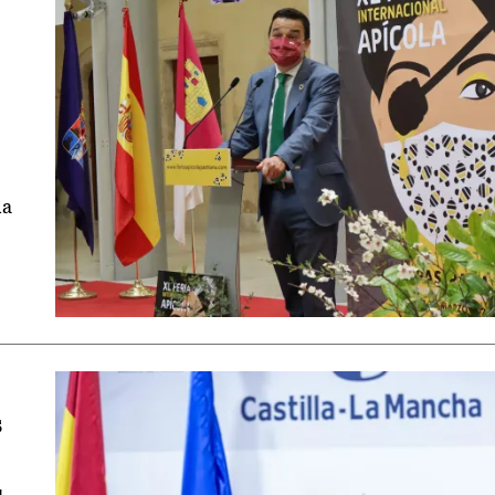
na
s
1