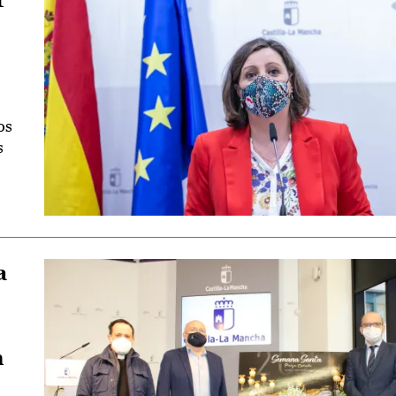
os
s
a
n