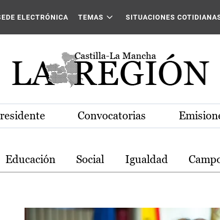
stilla-La Mancha
SEDE ELECTRÓNICA
TEMAS
SITUACIONES COTIDIANA
Presidente
Convocatorias
Emisione
Educación
Social
Igualdad
Camp