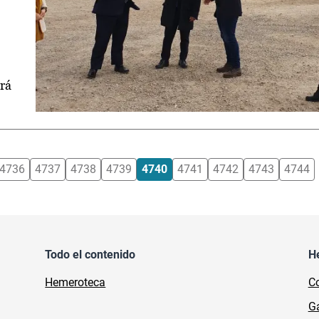
irá
4736
4737
4738
4739
4740
4741
4742
4743
4744
Todo el contenido
H
Hemeroteca
Co
Ga