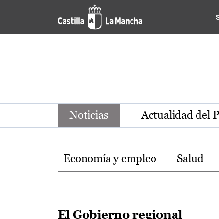
Noticias de la región de Ca
Pasar al contenido principal
Noticias
Actualidad del 
Temas
Economía y empleo
Salud
El Gobierno regional