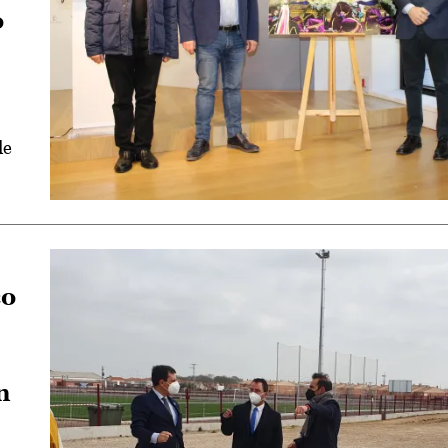
o
de
co
n