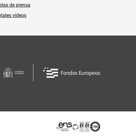
tas de prensa
tales vídeos
Certificaciones o