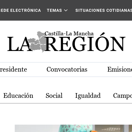
stilla-La Mancha
SEDE ELECTRÓNICA
TEMAS
SITUACIONES COTIDIANA
Presidente
Convocatorias
Emisione
Educación
Social
Igualdad
Camp