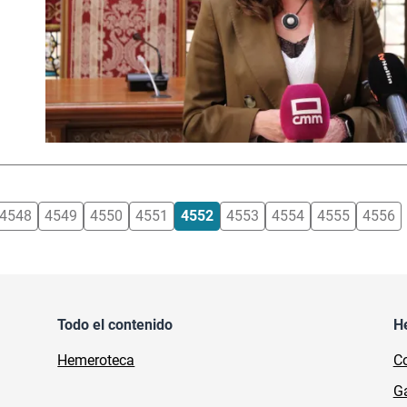
4548
4549
4550
4551
4552
4553
4554
4555
4556
Todo el contenido
H
Hemeroteca
Co
Ga