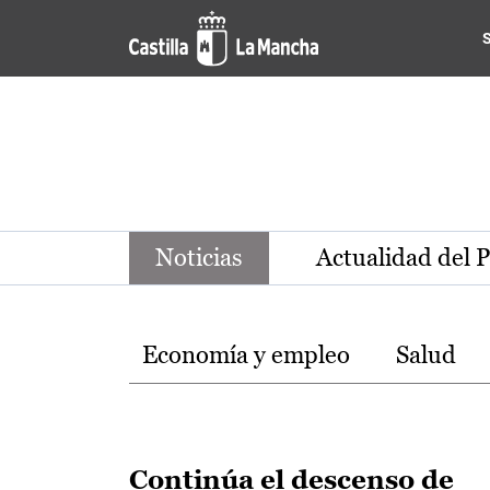
Noticias de la región de Ca
Pasar al contenido principal
Noticias
Actualidad del 
Temas
Economía y empleo
Salud
Continúa el descenso de