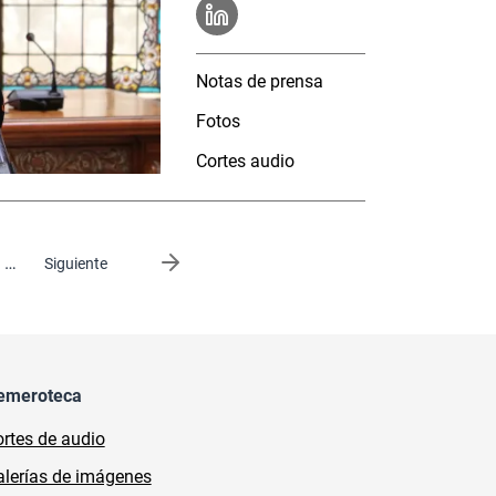
Notas de prensa
Fotos
Cortes audio
…
Siguiente página
Siguiente
emeroteca
rtes de audio
lerías de imágenes