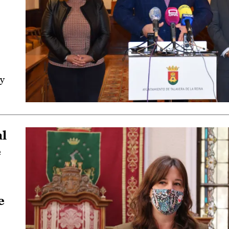
 y
al
e
e