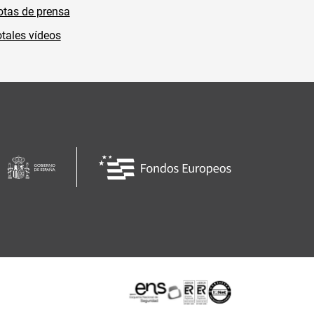
tas de prensa
tales vídeos
Certificaciones o