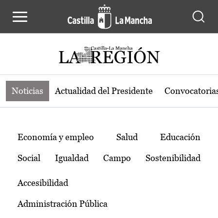
Noticias de la región de Castilla-L
Pasar al contenido principal
Noticias
Actualidad del Presidente
Convocatoria
Temas
Economía y empleo
Salud
Educación
Social
Igualdad
Campo
Sostenibilidad
Accesibilidad
Administración Pública