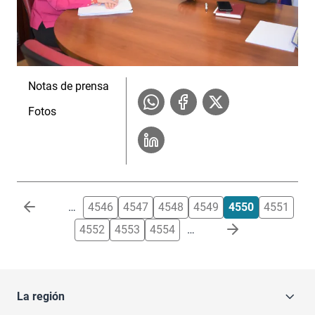
Notas de prensa
Fotos
Paginación
…
4546
4547
4548
4549
4550
4551
4552
4553
4554
…
La región