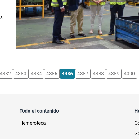
as
4382
4383
4384
4385
4386
4387
4388
4389
4390
Todo el contenido
H
Hemeroteca
Co
Ga