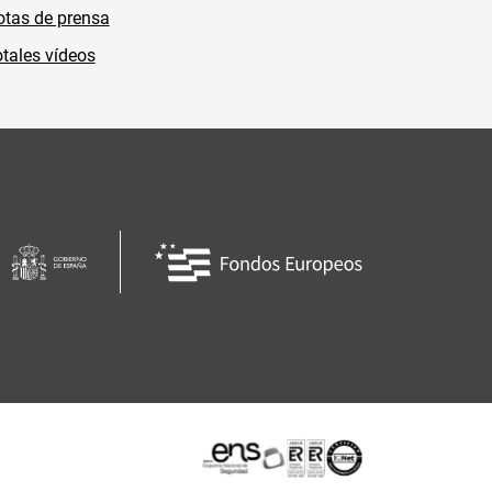
tas de prensa
tales vídeos
Certificaciones o