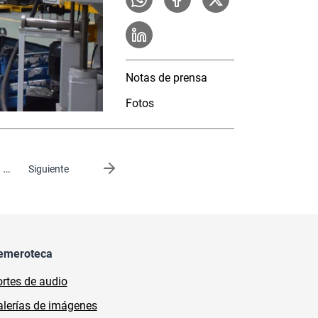
Notas de prensa
Fotos
…
Siguiente página
Siguiente
emeroteca
rtes de audio
lerías de imágenes