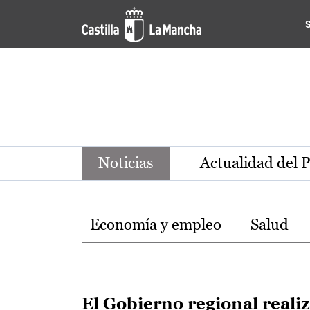
Noticias de la región de Ca
Pasar al contenido principal
Noticias
Actualidad del 
Temas
Economía y empleo
Salud
El Gobierno regional reali