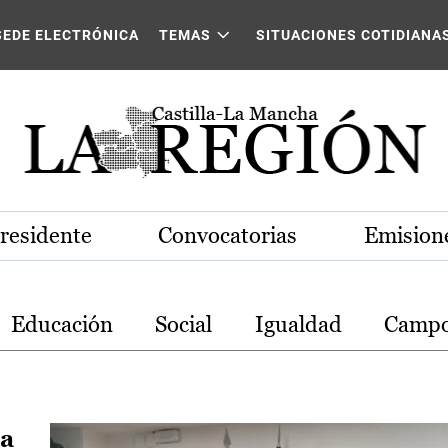
stilla-La Mancha
SEDE ELECTRÓNICA
TEMAS
SITUACIONES COTIDIANA
Presidente
Convocatorias
Emisione
Educación
Social
Igualdad
Camp
za