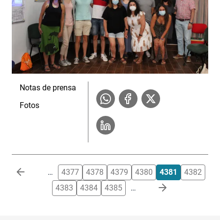
Notas de prensa
Fotos
Paginación
…
4377
4378
4379
4380
4381
4382
4383
4384
4385
…