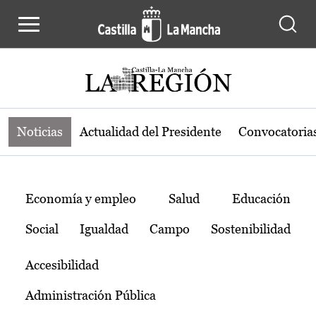
Noticias de la región de Castilla-L
Pasar al contenido principal
Noticias
Actualidad del Presidente
Convocatoria
Temas
Economía y empleo
Salud
Educación
Social
Igualdad
Campo
Sostenibilidad
Accesibilidad
Administración Pública