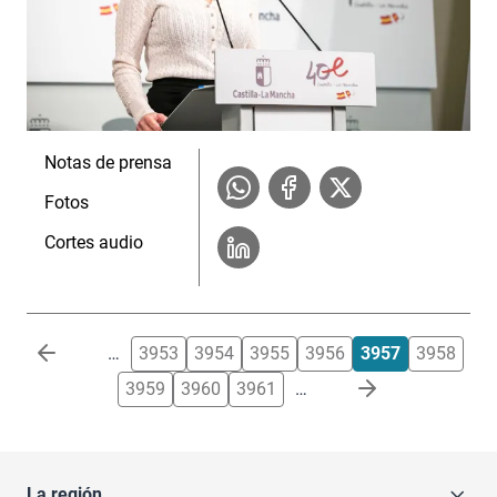
Notas de prensa
Fotos
Cortes audio
Paginación
…
3953
3954
3955
3956
3957
3958
3959
3960
3961
…
La región