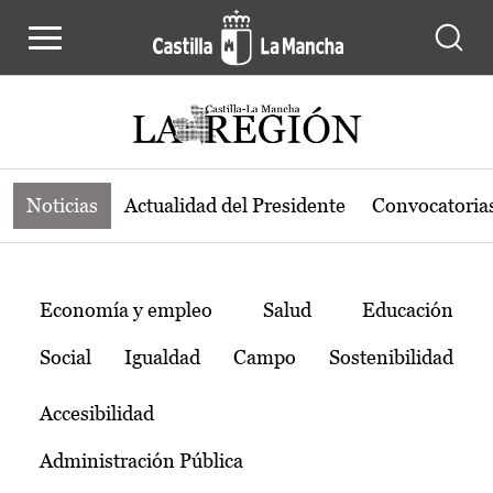
Noticias de la región de Castilla-L
Pasar al contenido principal
Noticias
Actualidad del Presidente
Convocatoria
Temas
Economía y empleo
Salud
Educación
Social
Igualdad
Campo
Sostenibilidad
Accesibilidad
Administración Pública