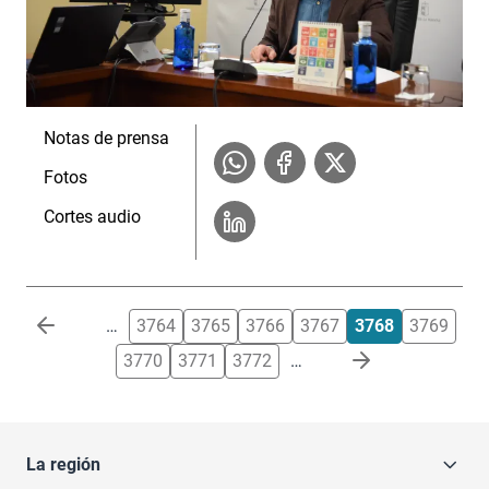
Notas de prensa
Fotos
Cortes audio
Paginación
…
3764
3765
3766
3767
3768
3769
3770
3771
3772
…
La región