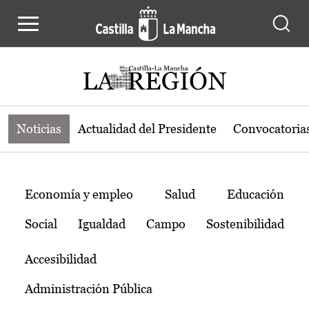
Noticias de la región de Castilla-L
Pasar al contenido principal
Noticias
Actualidad del Presidente
Convocatoria
Temas
Economía y empleo
Salud
Educación
Social
Igualdad
Campo
Sostenibilidad
Accesibilidad
Administración Pública