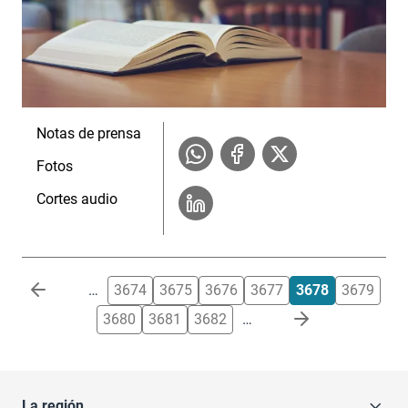
Notas de prensa
Fotos
Cortes audio
Paginación
…
3674
3675
3676
3677
3678
3679
3680
3681
3682
…
La región