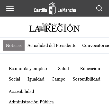
Noticias de la región de Castilla-L
Pasar al contenido principal
Noticias
Actualidad del Presidente
Convocatoria
Temas
Economía y empleo
Salud
Educación
Social
Igualdad
Campo
Sostenibilidad
Accesibilidad
Administración Pública