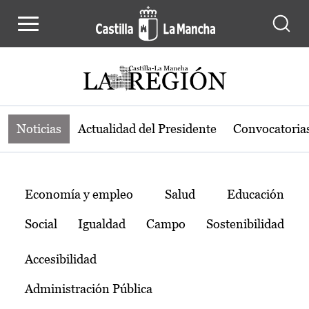
Noticias de la región de Castilla-L
Pasar al contenido principal
Noticias
Actualidad del Presidente
Convocatoria
Temas
Economía y empleo
Salud
Educación
Social
Igualdad
Campo
Sostenibilidad
Accesibilidad
Administración Pública