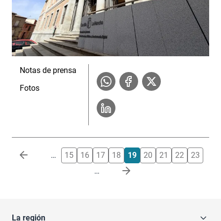
Notas de prensa
Fotos
Paginación
…
15
16
17
18
19
20
21
22
23
…
La región