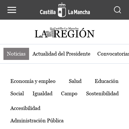
Noticias de la región de Castilla-L
Pasar al contenido principal
Noticias
Actualidad del Presidente
Convocatoria
Temas
Economía y empleo
Salud
Educación
Social
Igualdad
Campo
Sostenibilidad
Accesibilidad
Administración Pública