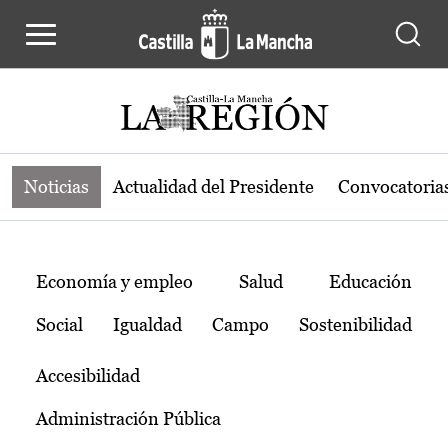
Noticias de la región de Castilla-L
Pasar al contenido principal
Noticias
Actualidad del Presidente
Convocatoria
Temas
Economía y empleo
Salud
Educación
Social
Igualdad
Campo
Sostenibilidad
Accesibilidad
Administración Pública