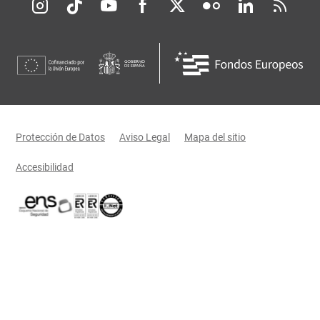
Redes sociales JCCM
Menú legal
Protección de Datos
Aviso Legal
Mapa del sitio
Accesibilidad
Certificaciones oficiales del Gobierno de Castilla-La Mancha