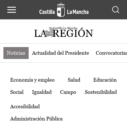
Noticias de la región de Castilla-L
Pasar al contenido principal
Noticias
Actualidad del Presidente
Convocatoria
Temas
Economía y empleo
Salud
Educación
Social
Igualdad
Campo
Sostenibilidad
Accesibilidad
Administración Pública