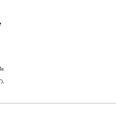
e
la
),