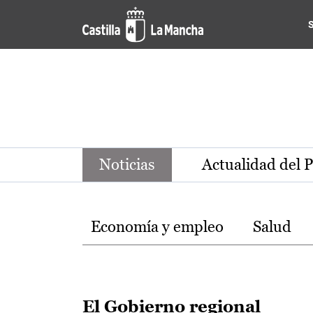
Noticias de la región de Ca
Pasar al contenido principal
Noticias
Actualidad del 
Temas
Economía y empleo
Salud
El Gobierno regional