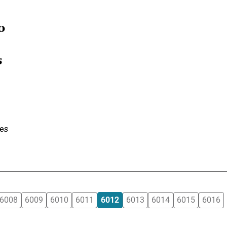
o
s
es
6008
6009
6010
6011
6012
6013
6014
6015
6016