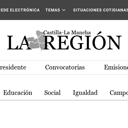
stilla-La Mancha
SEDE ELECTRÓNICA
TEMAS
SITUACIONES COTIDIANA
Presidente
Convocatorias
Emisione
Educación
Social
Igualdad
Camp