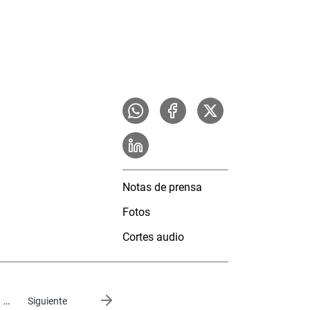
Notas de prensa
Fotos
Cortes audio
…
Siguiente página
Siguiente