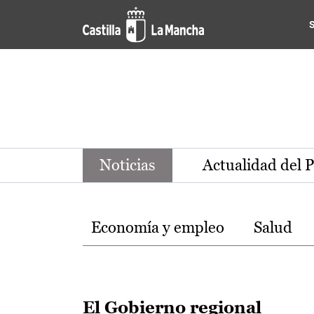
Noticias de la región de Ca
Pasar al contenido principal
Noticias
Actualidad del 
Temas
Economía y empleo
Salud
El Gobierno regional