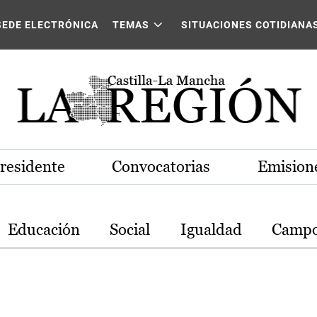
stilla-La Mancha
SEDE ELECTRÓNICA
TEMAS
SITUACIONES COTIDIANA
Presidente
Convocatorias
Emisione
Educación
Social
Igualdad
Camp