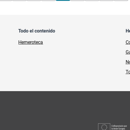
Todo el contenido
H
Hemeroteca
Co
Ga
No
To