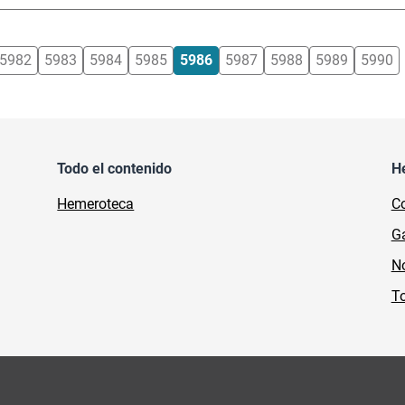
5982
5983
5984
5985
5986
5987
5988
5989
5990
Todo el contenido
H
Hemeroteca
Co
Ga
No
To