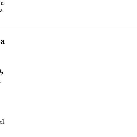
su
ia
ta
,
a
el