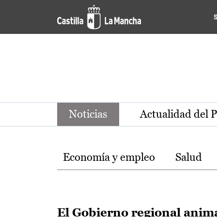
Noticias de la región de Ca
Pasar al contenido principal
Noticias
Actualidad del 
Temas
Economía y empleo
Salud
El Gobierno regional anim