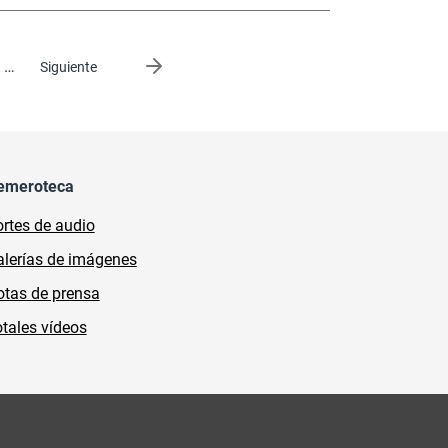
…
Siguiente página
Siguiente
emeroteca
rtes de audio
lerías de imágenes
tas de prensa
tales vídeos