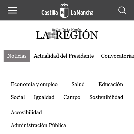
Noticias de la región de Castilla-L
Pasar al contenido principal
Noticias
Actualidad del Presidente
Convocatoria
Temas
Economía y empleo
Salud
Educación
Social
Igualdad
Campo
Sostenibilidad
Accesibilidad
Administración Pública