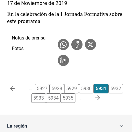
17 de Noviembre de 2019
En la celebración de la I Jornada Formativa sobre
este programa
Notas de prensa
Fotos
Paginación
…
5927
5928
5929
5930
5931
5932
5933
5934
5935
…
La región