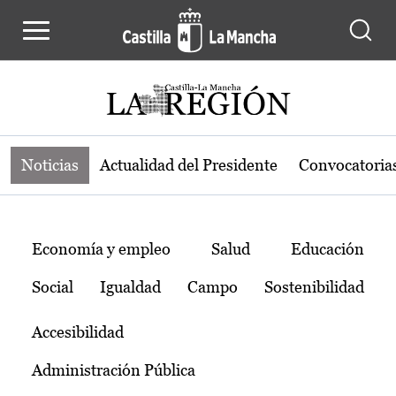
Noticias de la región de Castilla-L
Pasar al contenido principal
Noticias
Actualidad del Presidente
Convocatoria
Temas
Economía y empleo
Salud
Educación
Social
Igualdad
Campo
Sostenibilidad
Accesibilidad
Administración Pública