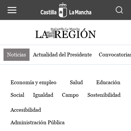
Noticias de la región de Castilla-L
Pasar al contenido principal
Noticias
Actualidad del Presidente
Convocatoria
Temas
Economía y empleo
Salud
Educación
Social
Igualdad
Campo
Sostenibilidad
Accesibilidad
Administración Pública