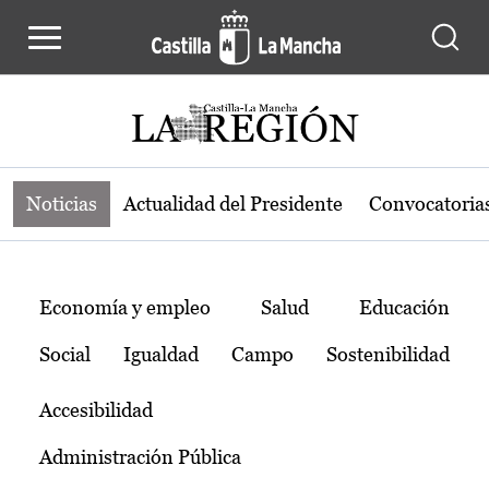
Noticias de la región de Castilla-L
Pasar al contenido principal
Noticias
Actualidad del Presidente
Convocatoria
Temas
Economía y empleo
Salud
Educación
Social
Igualdad
Campo
Sostenibilidad
Accesibilidad
Administración Pública