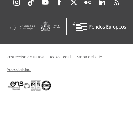
Redes sociales JCCM
Menú legal
Protección de Datos
Aviso Legal
Mapa del sitio
Accesibilidad
Certificaciones oficiales del Gobierno de Castilla-La Mancha