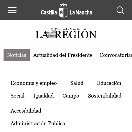
Noticias de la región de Castilla-L
Pasar al contenido principal
Noticias
Actualidad del Presidente
Convocatoria
Temas
Economía y empleo
Salud
Educación
Social
Igualdad
Campo
Sostenibilidad
Accesibilidad
Administración Pública