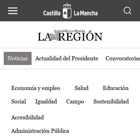
Noticias de la región de Castilla-L
Pasar al contenido principal
Noticias
Actualidad del Presidente
Convocatoria
Temas
Economía y empleo
Salud
Educación
Social
Igualdad
Campo
Sostenibilidad
Accesibilidad
Administración Pública