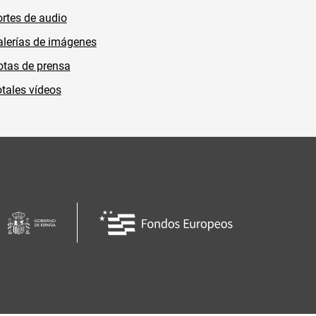
rtes de audio
lerías de imágenes
tas de prensa
tales vídeos