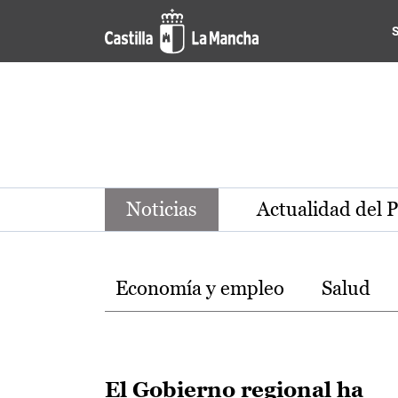
Noticias de la región de Ca
Pasar al contenido principal
Noticias
Actualidad del 
Temas
Economía y empleo
Salud
El Gobierno regional ha