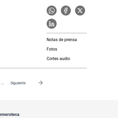
Notas de prensa
Fotos
Cortes audio
…
Siguiente página
Siguiente
emeroteca