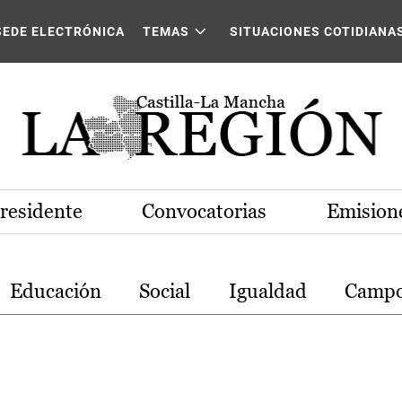
stilla-La Mancha
SEDE ELECTRÓNICA
TEMAS
SITUACIONES COTIDIANA
Presidente
Convocatorias
Emisione
Educación
Social
Igualdad
Camp