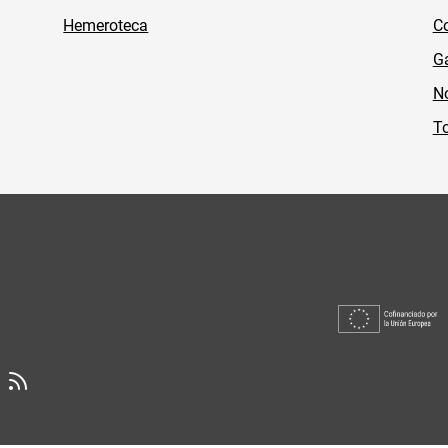
Hemeroteca
Co
Ga
No
To